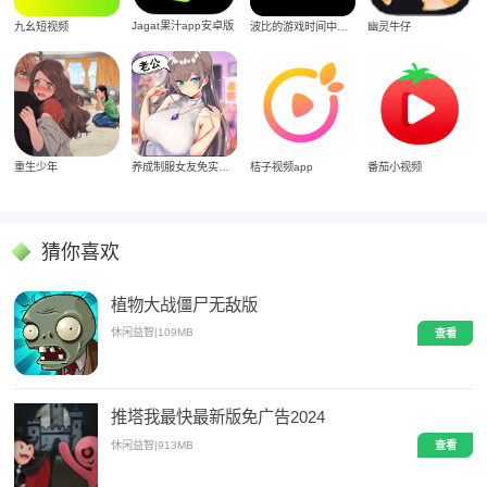
Jagat果汁app安卓版
九幺短视频
波比的游戏时间中文版
幽灵牛仔
重生少年
养成制服女友免实名制安装
桔子视频app
番茄小视频
猜你喜欢
植物大战僵尸无敌版
休闲益智
|
109MB
查看
推塔我最快最新版免广告2024
休闲益智
|
913MB
查看