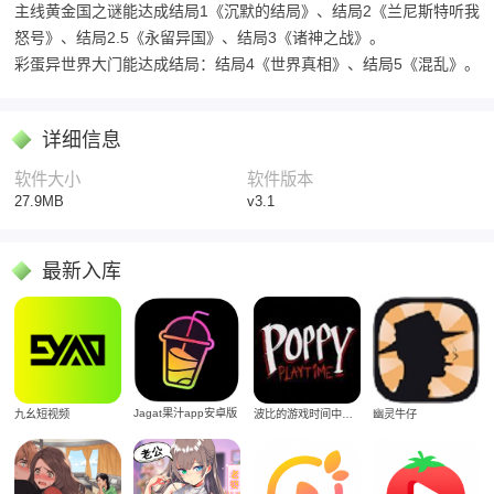
主线黄金国之谜能达成结局1《沉默的结局》、结局2《兰尼斯特听我
怒号》、结局2.5《永留异国》、结局3《诸神之战》。
彩蛋异世界大门能达成结局：结局4《世界真相》、结局5《混乱》。
详细信息
软件大小
软件版本
27.9MB
v3.1
最新入库
Jagat果汁app安卓版
九幺短视频
波比的游戏时间中文版
幽灵牛仔