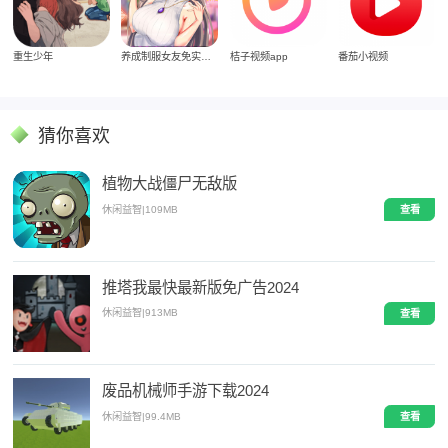
重生少年
养成制服女友免实名制安装
桔子视频app
番茄小视频
猜你喜欢
植物大战僵尸无敌版
休闲益智
|
109MB
查看
推塔我最快最新版免广告2024
休闲益智
|
913MB
查看
废品机械师手游下载2024
休闲益智
|
99.4MB
查看