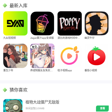
最新入库
Jagat果汁app安卓版
九幺短视频
波比的游戏时间中文版
幽灵牛仔
重生少年
养成制服女友免实名制安装
桔子视频app
番茄小视频
猜你喜欢
植物大战僵尸无敌版
休闲益智
|
109MB
查看