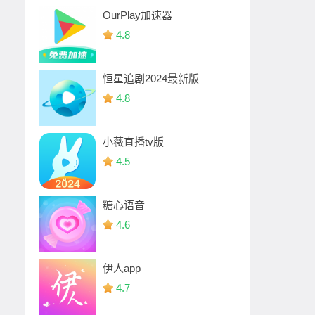
OurPlay加速器
4.8
恒星追剧2024最新版
4.8
小薇直播tv版
4.5
糖心语音
4.6
伊人app
4.7