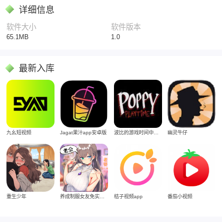
详细信息
软件大小
软件版本
65.1MB
1.0
最新入库
Jagat果汁app安卓版
九幺短视频
波比的游戏时间中文版
幽灵牛仔
重生少年
养成制服女友免实名制安装
桔子视频app
番茄小视频