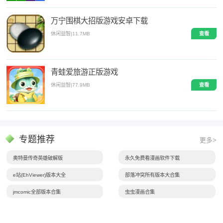
万宁围棋大招版游戏安卓下载
休闲益智
|
11.7MB
查看
青蛙爱旅游正版游戏
休闲益智
|
77.9MB
查看
专题推荐
更多>
奥特曼传奇英雄破解版
永久免费看漫画软件下载
e站(EhViewer)版本大全
部落冲突所有版本大合集
jmcomic全部版本合集
虫虫漫画合集