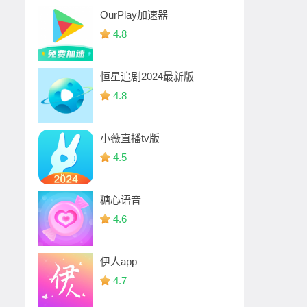
OurPlay加速器
4.8
恒星追剧2024最新版
4.8
小薇直播tv版
4.5
糖心语音
4.6
伊人app
4.7