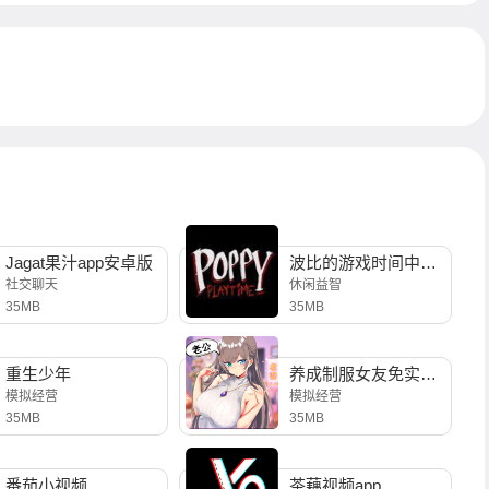
Jagat果汁app安卓版
波比的游戏时间中文版
社交聊天
休闲益智
35MB
35MB
重生少年
养成制服女友免实名制安装
模拟经营
模拟经营
35MB
35MB
番茄小视频
茶藕视频app