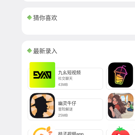
猜你喜欢
最新录入
九幺短视频
社交聊天
43MB
幽灵牛仔
冒险解谜
25MB
桔子视频app