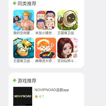
同类推荐
我的空闲健身教练
米加小镇世界沙漠机场地图版本
王国保卫战前线
王国保卫战5亡灵战争
麻辣烫大师官方安卓版
灵剑仙师斗破苍穹免广告最新版
游戏推荐
NOVIPNOAD追剧app
4.7