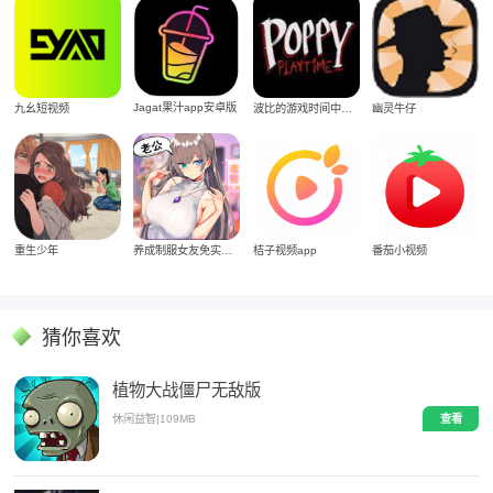
Jagat果汁app安卓版
九幺短视频
波比的游戏时间中文版
幽灵牛仔
重生少年
养成制服女友免实名制安装
桔子视频app
番茄小视频
猜你喜欢
植物大战僵尸无敌版
休闲益智
|
109MB
查看