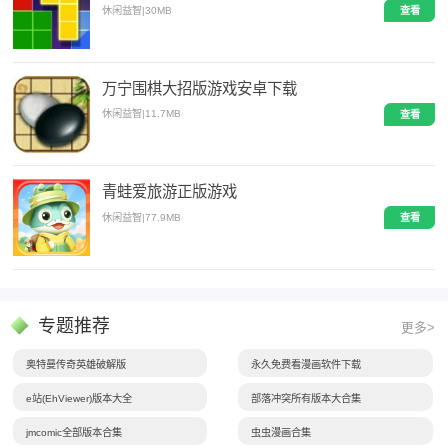
休闲益智
|
30MB
查看
万宁围棋大招版游戏安卓下载
休闲益智
|
11.7MB
查看
青蛙爱旅游正版游戏
休闲益智
|
77.9MB
查看
专题推荐
更多>
奥特曼传奇英雄破解版
永久免费看漫画软件下载
e站(EhViewer)版本大全
部落冲突所有版本大合集
jmcomic全部版本合集
虫虫漫画合集