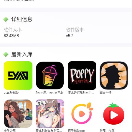
详细信息
软件大小
软件版本
82.43MB
v5.2
最新入库
Jagat果汁app安卓版
九幺短视频
波比的游戏时间中文版
幽灵牛仔
重生少年
养成制服女友免实名制安装
桔子视频app
番茄小视频