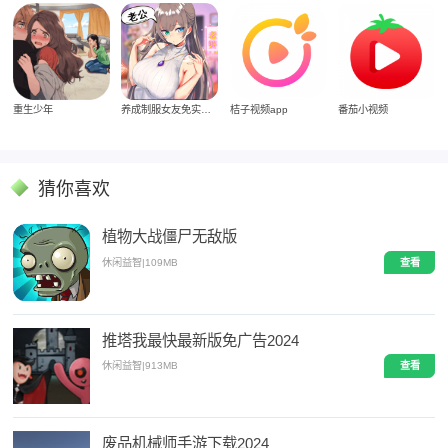
重生少年
养成制服女友免实名制安装
桔子视频app
番茄小视频
猜你喜欢
植物大战僵尸无敌版
休闲益智
|
109MB
查看
推塔我最快最新版免广告2024
休闲益智
|
913MB
查看
废品机械师手游下载2024