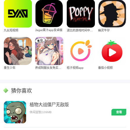
Jagat果汁app安卓版
九幺短视频
波比的游戏时间中文版
幽灵牛仔
重生少年
养成制服女友免实名制安装
桔子视频app
番茄小视频
猜你喜欢
植物大战僵尸无敌版
休闲益智
|
109MB
查看