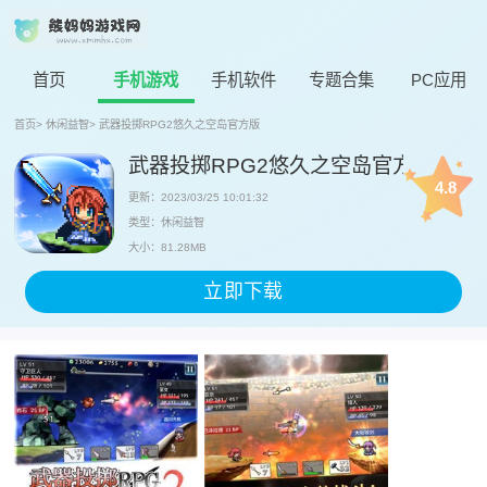
首页
手机游戏
手机软件
专题合集
PC应用
首页
>
休闲益智
>
武器投掷RPG2悠久之空岛官方版
武器投掷RPG2悠久之空岛官方版
4.8
更新：2023/03/25 10:01:32
类型：休闲益智
大小：81.28MB
立即下载