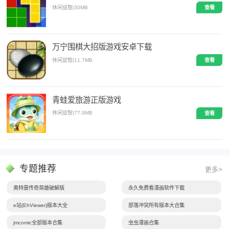
休闲益智
|
30MB
查看
万宁围棋大招版游戏安卓下载
休闲益智
|
11.7MB
查看
青蛙爱旅游正版游戏
休闲益智
|
77.9MB
查看
专题推荐
更多>
奥特曼传奇英雄破解版
永久免费看漫画软件下载
e站(EhViewer)版本大全
部落冲突所有版本大合集
jmcomic全部版本合集
虫虫漫画合集