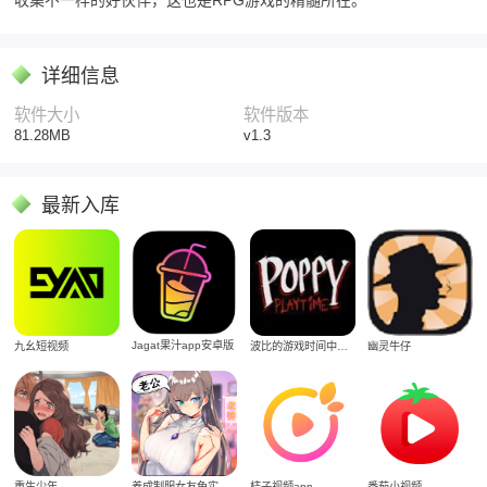
收集不一样的好伙伴，这也是RPG游戏的精髓所在。
详细信息
软件大小
软件版本
81.28MB
v1.3
最新入库
Jagat果汁app安卓版
九幺短视频
波比的游戏时间中文版
幽灵牛仔
重生少年
养成制服女友免实名制安装
桔子视频app
番茄小视频