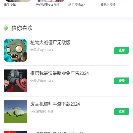
重生少年
养成制服女友免实名制安装
桔子视频app
番茄小视频
猜你喜欢
植物大战僵尸无敌版
休闲益智
|
109MB
查看
推塔我最快最新版免广告2024
休闲益智
|
913MB
查看
废品机械师手游下载2024
休闲益智
|
99.4MB
查看