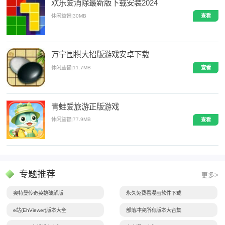
欢乐爱消除最新版下载安装2024
休闲益智
|
30MB
查看
万宁围棋大招版游戏安卓下载
休闲益智
|
11.7MB
查看
青蛙爱旅游正版游戏
休闲益智
|
77.9MB
查看
专题推荐
更多>
奥特曼传奇英雄破解版
永久免费看漫画软件下载
e站(EhViewer)版本大全
部落冲突所有版本大合集