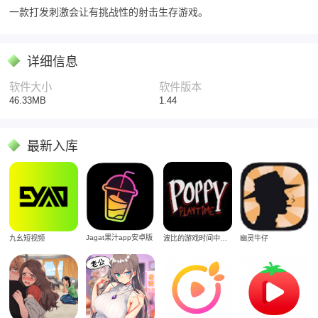
一款打发刺激会让有挑战性的射击生存游戏。
详细信息
软件大小
软件版本
46.33MB
1.44
最新入库
Jagat果汁app安卓版
九幺短视频
波比的游戏时间中文版
幽灵牛仔