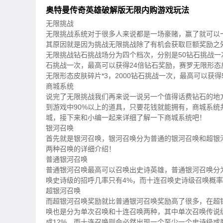
奥特曼传奇英雄破解版无限内购游戏玩法
无限挑战
无限挑战系统对于很多人来说都是一场豪赌，赢了就可以
其原因就是因为挑战无限挑战除了有机会获取巨额奖励之
无限挑战钻石挑战场分为四个档次，分别是50钻石挑战一次
石挑战一次，最高可以获得24倍钻石奖励，赛罗无限形态皮
无限形态皮肤碎片*3，2000钻石挑战一次，最高可以获
商城系统
说完了无限挑战我们再来说一说另一个值得话费钻石的地
到游戏中90%以上的道具，只要花钱就能拥有，商城系
城，接下来和小编一起来详细了解一下商城系统吧！
银河召唤
首先就是银河召唤，银河召唤分为普通的银河召唤和超银
两种召唤的详细介绍！
普通银河召唤
普通银河召唤最高可以召唤出史诗英雄，普通银河召唤分
唤史诗级的招呼几率只有4%，而十连召唤史诗级召唤概率
超银河召唤
而超银河召唤奖励就比普通银河召唤奖励高了很多，在超
唤也是分为单次召唤和十连召唤两种，其中单次召唤传说
成12%，而十连召唤则会必然出现一个至少一个史诗级或