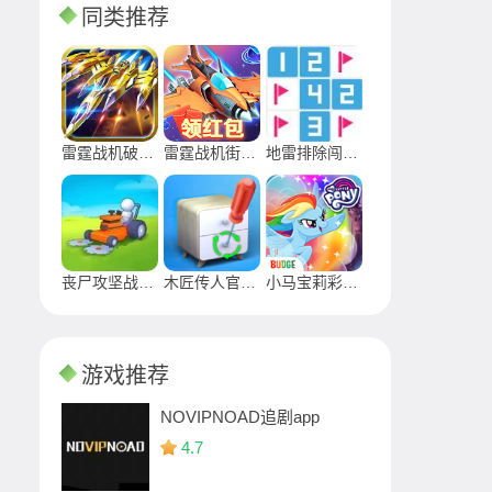
同类推荐
雷霆战机破解版
雷霆战机街机版
地雷排除闯关王安卓手机版
丧尸攻坚战最新版
木匠传人官方安卓版
小马宝莉彩虹跑将破解版中文
游戏推荐
NOVIPNOAD追剧app
4.7