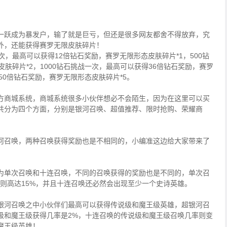
一跃成为暴发户，输了就是巨亏，但还是很多网友都舍不得放弃，究
外，还能获得赛罗无限皮肤碎片！
，最高可以获得12倍钻石奖励，赛罗无限形态皮肤碎片*1，500钻
肤碎片*2，1000钻石挑战一次，最高可以获得36倍钻石奖励，赛罗
得50倍钻石奖励，赛罗无限形态皮肤碎片*5。
方商城系统，商城系统很多小伙伴想必不会陌生，因为在这里可以买
统共分为四个方面，分别是银河召唤、超值推荐、限时抢购、荣耀商
河召唤，两种召唤获得奖励也是不相同的，小编准这边给大家带来了
为单次召唤和十连召唤，不同的召唤获得的奖励也是不同的，单次召
则高达15%，并且十连召唤还必然会出现至少一个史诗英雄。
银河召唤之中小伙伴们最高可以获得传说级和魔王级英雄，超银河召
级和魔王级获得几率是2%，十连召唤的传说级和魔王级召唤几率则变
魔王级英雄！