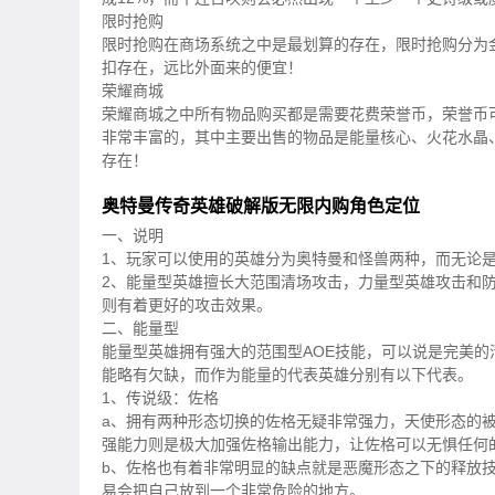
限时抢购
限时抢购在商场系统之中是最划算的存在，限时抢购分为
扣存在，远比外面来的便宜！
荣耀商城
荣耀商城之中所有物品购买都是需要花费荣誉币，荣誉币
非常丰富的，其中主要出售的物品是能量核心、火花水晶
存在！
奥特曼传奇英雄破解版无限内购角色定位
一、说明
1、玩家可以使用的英雄分为奥特曼和怪兽两种，而无论
2、能量型英雄擅长大范围清场攻击，力量型英雄攻击和防
则有着更好的攻击效果。
二、能量型
能量型英雄拥有强大的范围型AOE技能，可以说是完美的
能略有欠缺，而作为能量的代表英雄分别有以下代表。
1、传说级：佐格
a、拥有两种形态切换的佐格无疑非常强力，天使形态的
强能力则是极大加强佐格输出能力，让佐格可以无惧任何
b、佐格也有着非常明显的缺点就是恶魔形态之下的释放
易会把自己放到一个非常危险的地方。