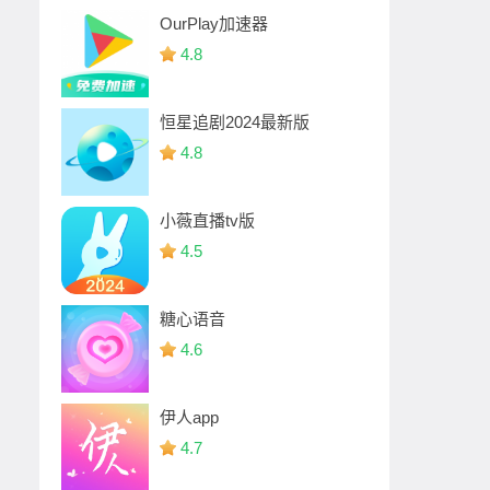
OurPlay加速器
4.8
恒星追剧2024最新版
4.8
小薇直播tv版
4.5
糖心语音
4.6
伊人app
4.7