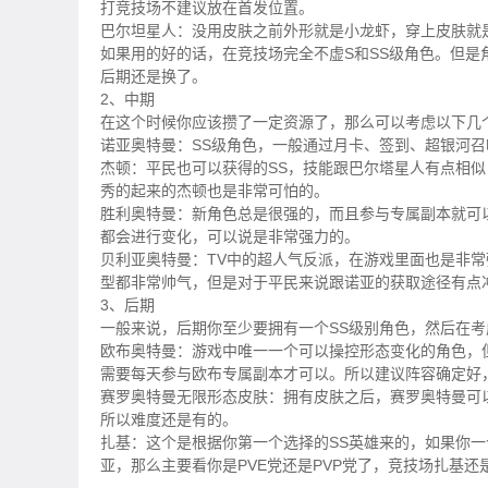
打竞技场不建议放在首发位置。
巴尔坦星人：没用皮肤之前外形就是小龙虾，穿上皮肤就
如果用的好的话，在竞技场完全不虚S和SS级角色。但
后期还是换了。
2、中期
在这个时候你应该攒了一定资源了，那么可以考虑以下几
诺亚奥特曼：SS级角色，一般通过月卡、签到、超银河
杰顿：平民也可以获得的SS，技能跟巴尔塔星人有点相似
秀的起来的杰顿也是非常可怕的。
胜利奥特曼：新角色总是很强的，而且参与专属副本就可
都会进行变化，可以说是非常强力的。
贝利亚奥特曼：TV中的超人气反派，在游戏里面也是非
型都非常帅气，但是对于平民来说跟诺亚的获取途径有点
3、后期
一般来说，后期你至少要拥有一个SS级别角色，然后在
欧布奥特曼：游戏中唯一一个可以操控形态变化的角色，
需要每天参与欧布专属副本才可以。所以建议阵容确定好
赛罗奥特曼无限形态皮肤：拥有皮肤之后，赛罗奥特曼可
所以难度还是有的。
扎基：这个是根据你第一个选择的SS英雄来的，如果你
亚，那么主要看你是PVE党还是PVP党了，竞技场扎基还