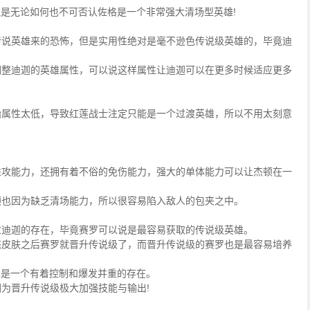
是无论如何也不可否认佐格是一个非常强大清场型英雄!
传说英雄来的恐怖，但是实用性绝对是毫不逊色传说级英雄的，毕竟迪
调整迪迦的英雄属性，可以说这样属性让迪迦可以在更多时候适应更多
始属性太低，导致红莲战士注定只能是一个过渡英雄，所以不用太刻意
进攻能力，还拥有着不俗的免伤能力，强大的单体能力可以让杰顿在一
顿也因为缺乏清场能力，所以很容易陷入敌人的包夹之中。
过迪迦的存在，毕竟赛罗可以说是最容易获取的传说级英雄。
态皮肤之后赛罗就晋升传说级了，而晋升传说级的赛罗也是最容易培养
也是一个有着控制和爆发并重的存在。
为晋升传说级极大加强技能与输出!