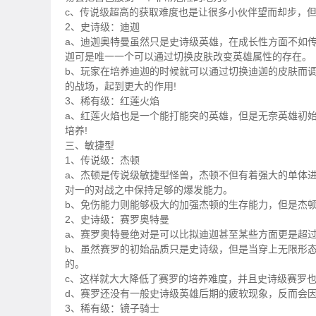
c、传说级超高的获取难度也是让很多小伙伴望而却步，但
2、史诗级：迪迦
a、迪迦奥特曼虽然只是史诗级英雄，在成长性方面不如
迦可是唯一一个可以通过切换皮肤改变英雄属性的存在。
b、玩家在培养迪迦的时候就可以通过切换迪迦的皮肤而
的战场，起到更大的作用!
3、稀有级：红莲火焰
a、红莲火焰也是一个能打能突的英雄，但是无奈英雄初
培养!
三、敏捷型
1、传说级：杰顿
a、杰顿是传说级敏捷型怪兽，杰顿不但有着强大的单体
对一的对战之中保持足够的爆发能力。
b、免伤能力则能够极大的加强杰顿的生存能力，但是杰
2、史诗级：赛罗奥特曼
a、赛罗奥特曼绝对是可以比拟迪迦甚至某些方面更是超
b、虽然赛罗的初始品质只是史诗级，但是当穿上无限形
的。
c、这样就大大降低了赛罗的培养难度，并且史诗级赛罗
d、赛罗还没有一般史诗级英雄后期的疲软现象，反而会因
3、稀有级：镜子骑士