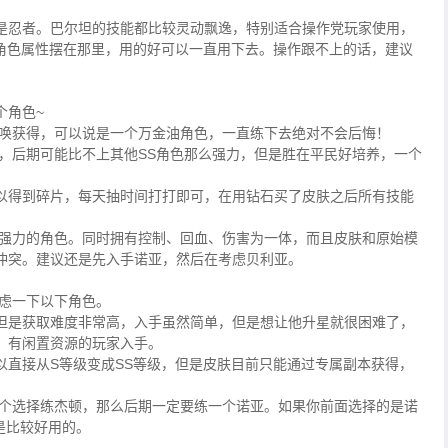
是忍者。巴尔坦的技能都比较灵动飘逸，特别适合操作党玩家使用，
是角色属性摆在那里，用的好可以一直用下去。操作跟不上的话，建议
个角色~
召唤获得，可以说是一个万金油角色，一直练下去绝对不会后悔！
，后期可能比不上其他SS角色那么强力，但是胜在平民好培养，一个
以得到碎片，每天抽时间打打即可，在用钻石买了皮肤之后所有技能
常强力的角色。同时拥有控制、回血、伤害为一体，而且皮肤和原始模
冲突。建议还是先入手诺亚，然后在考虑贝利亚。
考虑一下以下角色。
但是获取难度非常高，入手虽然简单，但是想让他升星就很困难了，
，有闲置资源的玩家入手。
以直接从S等级变成SS等级，但是皮肤目前只能通过专属副本获得，
一个选择练杰顿，那么后期一定要练一个诺亚。如果你前面选择的是诺
是比较好用的。