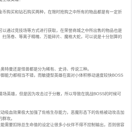
金币购买和钻石购买两种，在限时抢购之中所有的物品都是有一定折
可以通过竞技场等方式进行获取，在荣誉商城之中所出售的物品也是
、扫荡卷、等离子精魄、万能碎片、魔格大蛇，可以说是十分划算的
是奥特曼还是怪兽都是分为稀有、史诗、传说三种。
御能力都相当不错，而敏捷型英雄在面对小体积移动速度较快BOSS
清场英雄，但是因为攻击过于分散，所以导致在挑战BOSS的时候可
被动吸血效果极大加强了佐格生存能力，恶魔形态下的佐格被动攻击加
的群攻。
技能需要扣除总生命值的设定让很多小伙伴不得不控制输出，否则很容