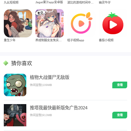
Jagat果汁app安卓版
九幺短视频
波比的游戏时间中文版
幽灵牛仔
重生少年
养成制服女友免实名制安装
桔子视频app
番茄小视频
猜你喜欢
植物大战僵尸无敌版
休闲益智
|
109MB
查看
推塔我最快最新版免广告2024
休闲益智
|
913MB
查看