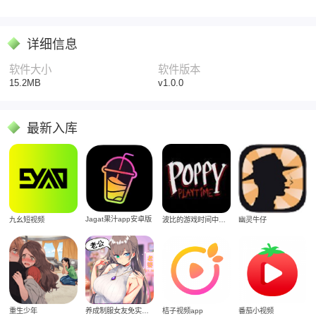
详细信息
软件大小
软件版本
15.2MB
v1.0.0
最新入库
Jagat果汁app安卓版
九幺短视频
波比的游戏时间中文版
幽灵牛仔
重生少年
养成制服女友免实名制安装
桔子视频app
番茄小视频