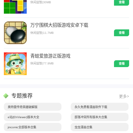
休闲益智
|
30MB
查看
万宁围棋大招版游戏安卓下载
休闲益智
|
11.7MB
查看
青蛙爱旅游正版游戏
休闲益智
|
77.9MB
查看
专题推荐
更多>
奥特曼传奇英雄破解版
永久免费看漫画软件下载
e站(EhViewer)版本大全
部落冲突所有版本大合集
jmcomic全部版本合集
虫虫漫画合集