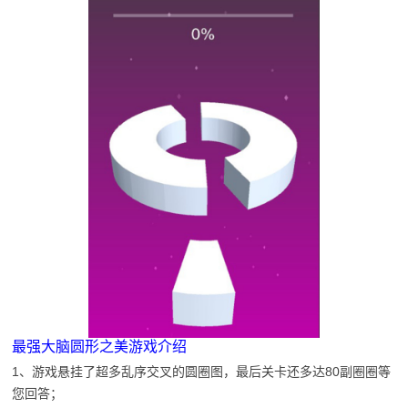
最强大脑圆形之美游戏介绍
1、游戏悬挂了超多乱序交叉的圆圈图，最后关卡还多达80副圈圈等
您回答；