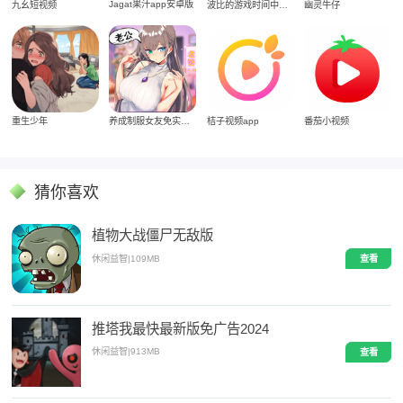
Jagat果汁app安卓版
九幺短视频
波比的游戏时间中文版
幽灵牛仔
重生少年
养成制服女友免实名制安装
桔子视频app
番茄小视频
猜你喜欢
植物大战僵尸无敌版
休闲益智
|
109MB
查看
推塔我最快最新版免广告2024
休闲益智
|
913MB
查看