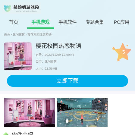
首页
手机游戏
手机软件
专题合集
PC应用
首页
>
休闲益智
>
樱花校园热恋物语
樱花校园热恋物语
5
更新：2023/12/09 12:09:46
类型：休闲益智
大小：52.56MB
立即下载