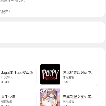
速精准打击的快感。
后秘密！
Jagat果汁app安卓版
波比的游戏时间中文版
社交聊天
休闲益智
35MB
35MB
重生少年
养成制服女友免实名制安装
模拟经营
模拟经营