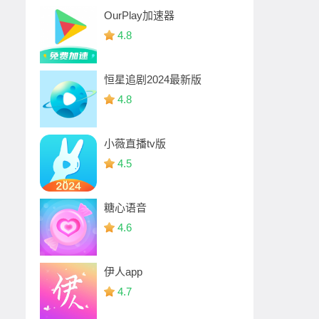
OurPlay加速器
4.8
恒星追剧2024最新版
4.8
小薇直播tv版
4.5
糖心语音
4.6
伊人app
4.7