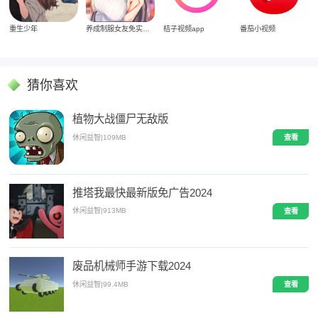
重生少年
养成制服女友免实名制安装
桔子视频app
番茄小视频
猜你喜欢
植物大战僵尸无敌版
休闲益智
|
109MB
查看
推塔我最快最新版免广告2024
休闲益智
|
913MB
查看
废品机械师手游下载2024
休闲益智
|
99.4MB
查看