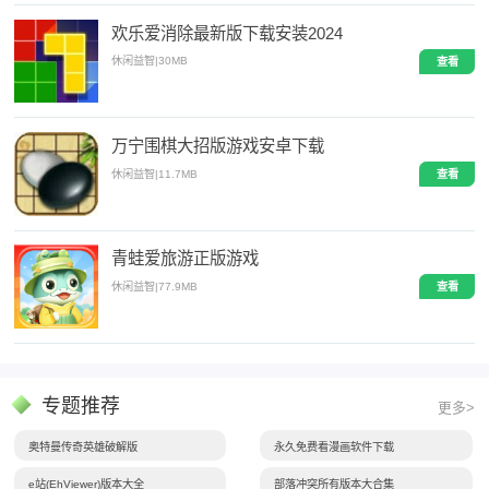
欢乐爱消除最新版下载安装2024
休闲益智
|
30MB
查看
万宁围棋大招版游戏安卓下载
休闲益智
|
11.7MB
查看
青蛙爱旅游正版游戏
休闲益智
|
77.9MB
查看
专题推荐
更多>
奥特曼传奇英雄破解版
永久免费看漫画软件下载
e站(EhViewer)版本大全
部落冲突所有版本大合集