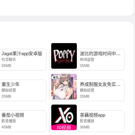
Jagat果汁app安卓版
波比的游戏时间中文版
社交聊天
休闲益智
35MB
35MB
重生少年
养成制服女友免实名制安装
模拟经营
模拟经营
35MB
35MB
番茄小视频
茶藕视频app
影音播放
影音播放
45MB
36MB