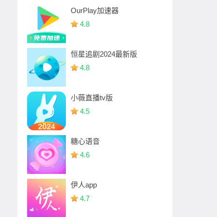
OurPlay加速器
4.8
恒星追剧2024最新版
4.8
小薇直播tv版
4.5
糖心语音
4.6
伊人app
4.7