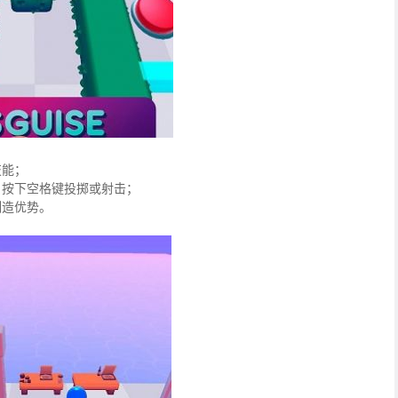
技能；
，按下空格键投掷或射击；
制造优势。