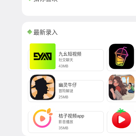
最新录入
九幺短视频
社交聊天
43MB
幽灵牛仔
冒险解谜
25MB
桔子视频app
影音播放
35MB